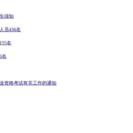
考生须知
员436名
55名
6名
执业资格考试有关工作的通知