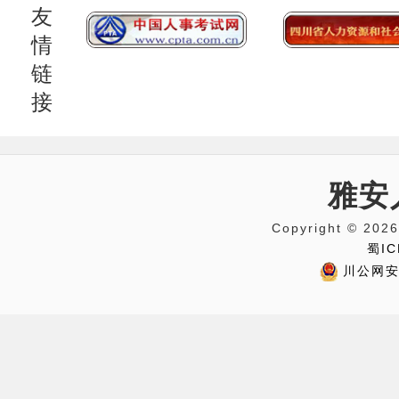
友
情
链
接
雅安
Copyright © 
蜀IC
川公网安备