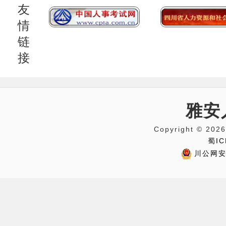
友
情
链
接
雅安
Copyright © 
蜀IC
川公网安备