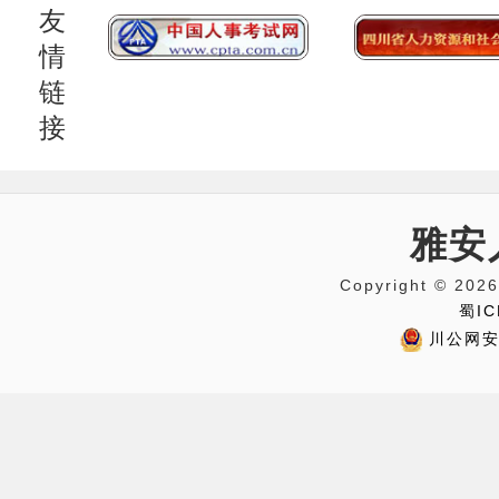
友
情
链
接
雅安
Copyright © 
蜀IC
川公网安备