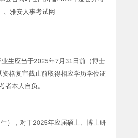
〉、
雅安人事考试网
毕业生应当于
2025
年
7
月
31
日前（博士
试资格复审截止前取得相应学历学位证
考者本人自负。
出生），对于
2025
年应届硕士、博士研