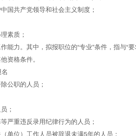
护中国共产党领导和社会主义制度；
；
心理素质；
工作能力。其中，拟报职位的
“
专业
”
条件，指与
“
要
其他资格条件。
报名
开除公职的人员；
人员；
弊等严重违反录用纪律行为的人员；
关（单位）工作人员被辞退未满
5
年的人员；