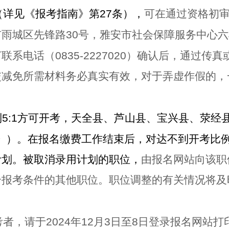
（详见《报考指南》第
27
条），
可在通过资格初
市雨城区先锋路
30
号，雅安市社会保障服务中心六
打联系电话（
0835-2227020
）确认后，通过传真
交减免所需材料务必真实有效，对于弄虚作假的，
到
5:1
方可开考，天全县、芦山县、宝兴县、荥经
》）。在报名缴费工作结束后，对达不到开考比
计划。被取消录用计划的职位，
由报名网站向该职
合报考条件的其他职位。职位调整的有关情况将及
考者，请于
2024
年
12
月
3
日至
8
日登录报名网站打