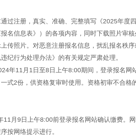
求通过注册，真实、准确、完整填写《
2025
年度
《报名信息表》）的各项内容，同时下载照片审核
示上传照片。对恶意注册报名信息，扰乱报名秩序
规违纪行为处理办法》的有关规定严肃处理。
024
年
11
月
1
日至
8
日上午
8:00
期间，登录报名网
》一式
2
份，供资格复审时使用。资格初审不合格
年
11
月
9
日上午
8:00
前登录报名网站确认缴费。网
程序按网络提示进行。