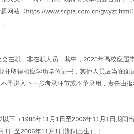
专题网站
〈
https://www.scpta.com.cn/gwyzt.html
）。
社会在职、非在职人员。其中，
2025
年高校应届
业并取得相应学历学位证书，其他人员应当在面
，不予进入下一步考录环节或不予录用，责任由报
岁以下（
1988
年
11
月
1
日至
2006
年
11
月
1
日期间
月
1
日至
2006
年
11
月
1
日期间出生）；