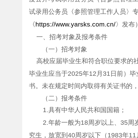
试录用公务员
〈
参照管理工作人员
〉
〈
https://www.yarsks.com.cn/
〉
发布
一、招考对象及报考条件
（一）招考对象
高校应届毕业生和符合职位要求的
毕业生应当于
2025
年
12
月
31
日前）毕
书。未在规定时间内取得有关证书的
（二）报考条件
1.
具有中华人民共和国国籍；
2.
年龄一般为
18
周岁以上、
35
周
究生，放宽到
40
周岁以下（
1983
年
11