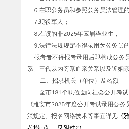
6.
在职公务员和参照公务员法管理
7.
现役军人；
8.
在读的非
2025
年应届毕业生；
9.
法律法规规定不得录用为公务员
报考者不得报考录用后即构成公务
系、三代以内旁系血亲关系以及近姻
二、
招录机关（单位）及名额
全市
181
个职位面向社会公开考试
《雅安市
2025
年度公开考试录用公务
策规定、报名网络技术等事宜详见
《
考指南》，见附件
2
）。