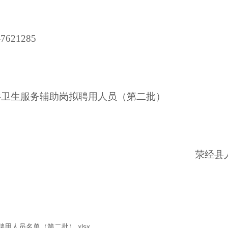
21285
公共卫生服务辅助岗拟聘用人员
（第二批）
荥经县
用人员名单（第二批）.xlsx