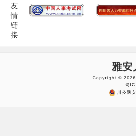
友
情
链
接
雅安
Copyright © 
蜀IC
川公网安备