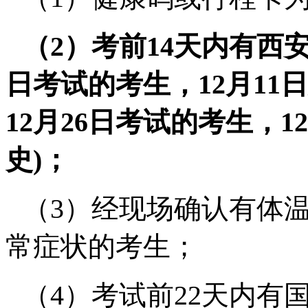
（
2
）考前
14
天内有西
日考试的考生，
12
月
11
日
12
月
26
日考试的考生，
12
史
)
；
（
3
）经现场确认有体温
常症状的考生；
（
4
）考试前
22
天内有